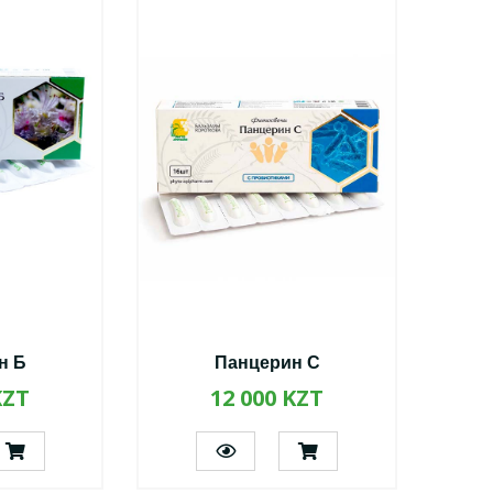
н Б
Панцерин С
KZT
12 000 KZT