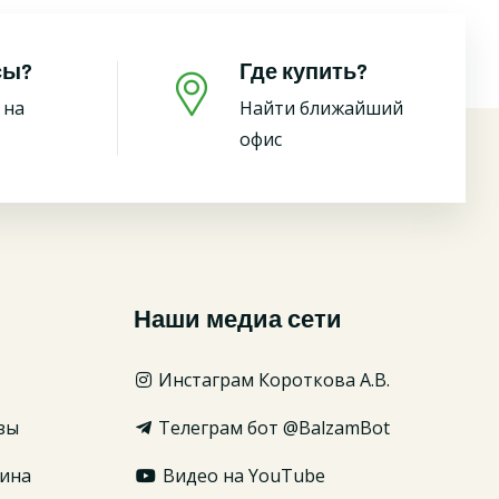
сы?
Где купить?
 на
Найти ближайший
офис
Наши медиа сети
Инстаграм Короткова А.В.
зы
Телеграм бот @BalzamBot
ина
Видео на YouTube