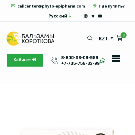
callcenter@phyto-apipharm.com
Где купить?
Русский
0
KZT
8-800-08-08-558
Кабинет
+7-705-758-32-99