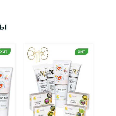
сы
ХИТ
ХИТ