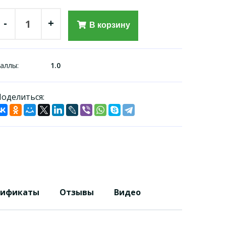
-
+
В корзину
аллы:
1.0
оделиться:
тификаты
Отзывы
Видео