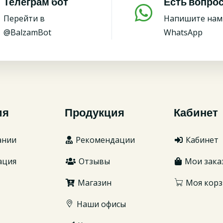
Телеграм бот
Есть вопро
Перейти в
Напишите нам
@BalzamBot
WhatsApp
ия
Продукция
Кабинет
ании
Рекомендации
Кабинет
ация
Отзывы
Мои зака
Магазин
Моя корз
Наши офисы