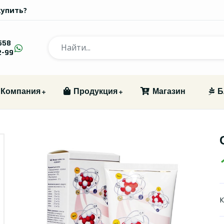
купить?
558
2-99
Компания
Продукция
Магазин
Б
К