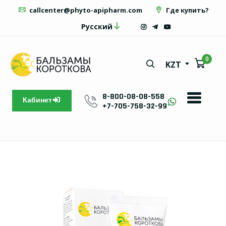
callcenter@phyto-apipharm.com
Где купить?
Русский
0
KZT
8-800-08-08-558
Кабинет
+7-705-758-32-99