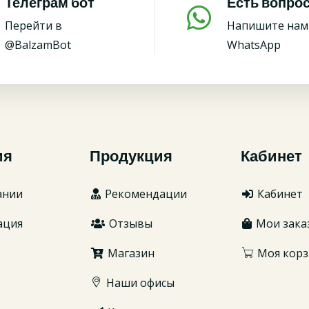
Телеграм бот
Есть вопро
Перейти в
Напишите нам
@BalzamBot
WhatsApp
ия
Продукция
Кабинет
ании
Рекомендации
Кабинет
ация
Отзывы
Мои зака
Магазин
Моя корз
Наши офисы