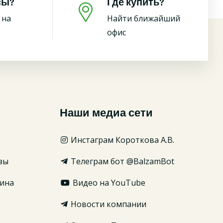
сы?
Где купить?
 на
Найти ближайший
офис
Наши медиа сети
Инстаграм Короткова А.В.
зы
Телеграм бот @BalzamBot
ина
Видео на YouTube
Новости компании