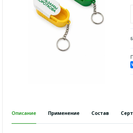
Б
П
Описание
Применение
Состав
Сер