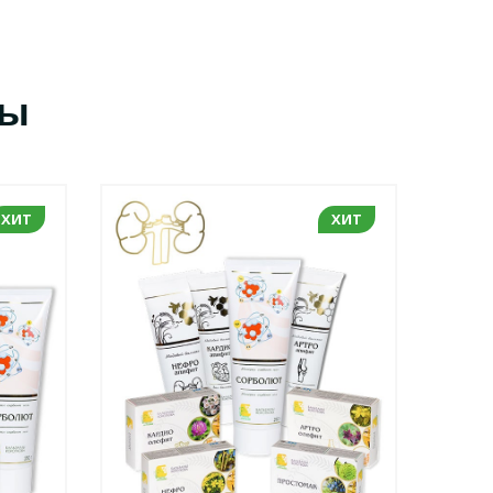
сы
ХИТ
ХИТ