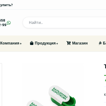
купить?
558
2-99
Компания
Продукция
Магазин
Б
К