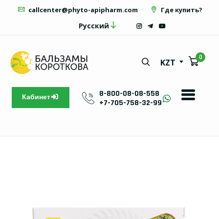
callcenter@phyto-apipharm.com
Где купить?
Русский
0
KZT
8-800-08-08-558
Кабинет
+7-705-758-32-99