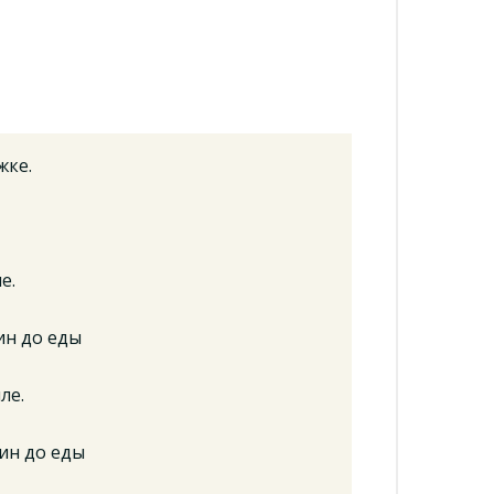
жке.
е.
ин до еды
ле.
мин до еды