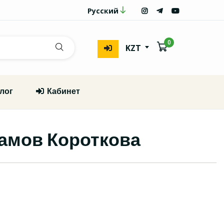
Русский
0
KZT
лог
Кабинет
амов Короткова