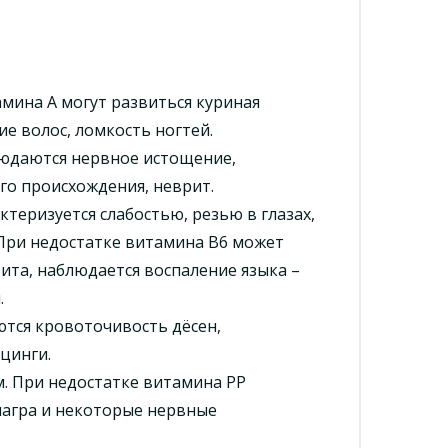
мина А могут развиться куриная
ие волос, ломкость ногтей.
людаются нервное истощение,
го происхождения, неврит.
теризуется слабостью, резью в глазах,
 При недостатке витамина В6 может
ита, наблюдается воспаление языка –
.
ются кровоточивость дёсен,
цинги.
. При недостатке витамина РР
лагра и некоторые нервные