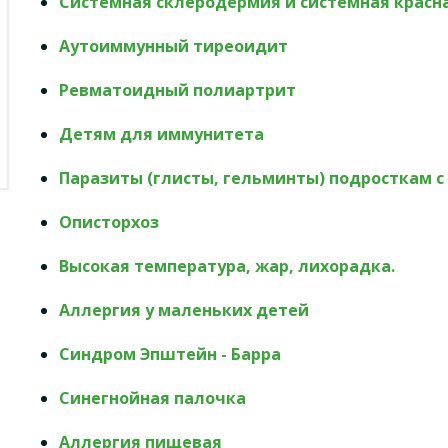
Системная склеродермия и системная красн
Аутоиммунный тиреоидит
Ревматоидный полиартрит
Детям для иммунитета
Паразиты (глисты, гельминты) подросткам с 
Описторхоз
Высокая температура, жар, лихорадка.
Аллергия у маленьких детей
Синдром Эпштейн - Барра
Синегнойная палочка
Аллергия пищевая