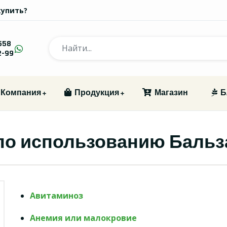
купить?
558
2-99
Компания
Продукция
Магазин
Б
по использованию Бальз
Авитаминоз
Анемия или малокровие