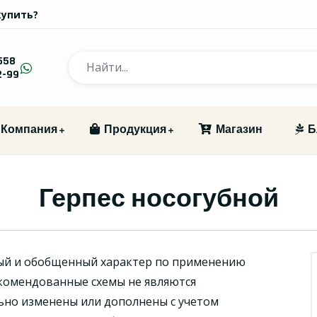
купить?
558
2-99
Компания
Продукция
Магазин
Б
Герпес носогубной
ый и обобщенный характер по применению
комендованные схемы не являются
ьно изменены или дополнены с учетом