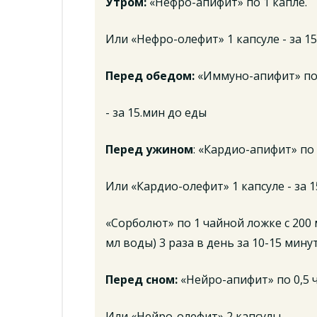
Утром:
«Нефро-апифит» по 1 капле.
Или «Нефро-олефит» 1 капсуле - за 1
Перед обедом:
«Иммуно-апифит» по 
- за 15.мин до еды
Перед ужином
: «Кардио-апифит» по 
Или «Кардио-олефит» 1 капсуле - за 
«Сорболют» по 1 чайной ложке с 200 
мл воды) 3 раза в день за 10-15 мин
Перед сном:
«Нейро-апифит» по 0,5 
Или «Нейро-олефит» 2 капсулы.