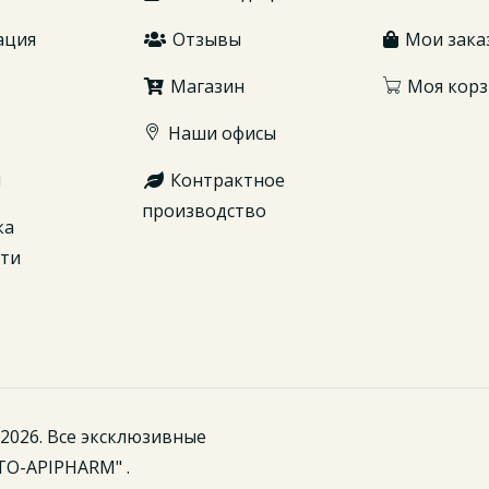
ация
Отзывы
Мои зака
Магазин
Моя корз
Наши офисы
ы
Контрактное
производство
ка
сти
2026. Все эксклюзивные
TO-APIPHARM" .