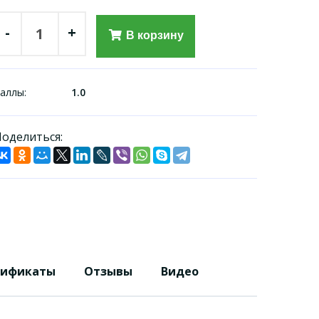
-
+
В корзину
аллы:
1.0
оделиться:
тификаты
Отзывы
Видео