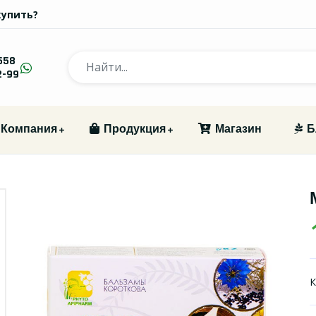
купить?
558
2-99
Компания
Продукция
Магазин
Б
К