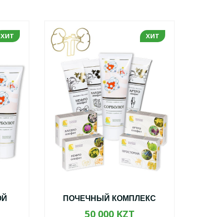
ХИТ
ХИТ
ОЙ
ПОЧЕЧНЫЙ КОМПЛЕКС
А
50 000 KZT